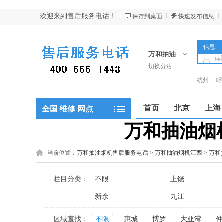
欢迎来到售后服务电话！
保存到桌面
快速发布信息
信息
万和抽油...
切换分站
杭州
呼
昆明
西
首页
北京
上海
全国 维修 网点
万和抽油烟机
郑州
当前位置：
万和抽油烟机售后服务电话
>
万和抽油烟机江西
>
万和
栏目分类：
不限
上饶
新余
九江
区域查找：
不限
惠城
博罗
大亚湾