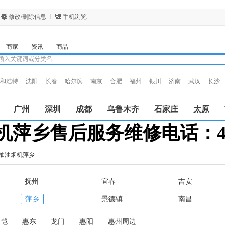
修改/删除信息
手机浏览
商家
资讯
商品
和浩特
沈阳
长春
哈尔滨
南京
合肥
福州
银川
济南
武汉
长沙
安
西宁
广州
深圳
成都
乌鲁木齐
石家庄
太原
萍乡售后服务维修电话：400-6
抽油烟机萍乡
抚州
宜春
吉安
萍乡
景德镇
南昌
仲恺
惠东
龙门
惠阳
惠州周边