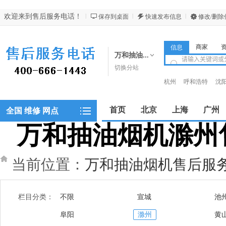
欢迎来到售后服务电话！
保存到桌面
快速发布信息
修改/删除
商家
信息
万和抽油...
切换分站
杭州
呼和浩特
沈
昆明
西安
西宁
首页
北京
上海
广州
全国 维修 网点
万和抽油烟机滁州售后
郑州
当前位置：
万和抽油烟机售后服
栏目分类：
不限
宣城
池
阜阳
滁州
黄