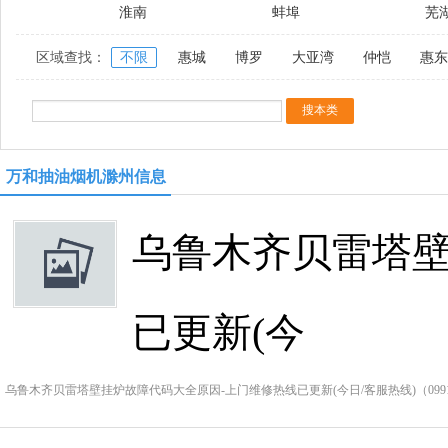
淮南
蚌埠
芜
区域查找：
不限
惠城
博罗
大亚湾
仲恺
惠东
万和抽油烟机滁州信息
乌鲁木齐贝雷塔壁
已更新(今
乌鲁木齐贝雷塔壁挂炉故障代码大全原因-上门维修热线已更新(今日/客服热线)（0991-